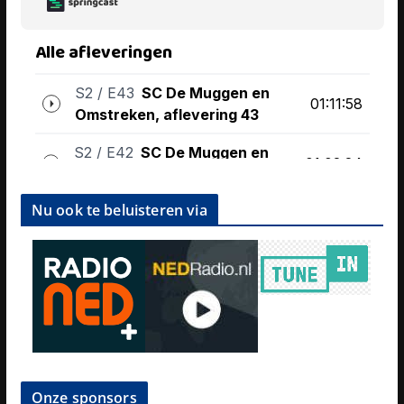
Nu ook te beluisteren via
Onze sponsors