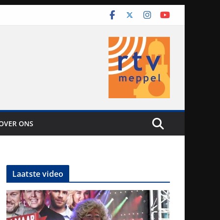
OVER ONS
Laatste video