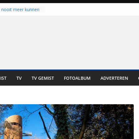
u nooit meer kunnen
gloort er toch weer
aal is nog niet klaar”
ot UNA in eerste
de Eurojackpot KNVB
k Isala Meppel met
nepanelen in gebruik
oscoop in
“Dit is altijd een
weest”
IST
TV
TV GEMIST
FOTOALBUM
ADVERTEREN
 zich op voor
en: internationale
staan voor de deur