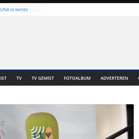
 UNA in eerste
 Eurojackpot KNVB
Isala Meppel met
panelen in gebruik
coop in
it is altijd een
est”
ich op voor
: internationale
aan voor de deur
IST
TV
TV GEMIST
FOTOALBUM
ADVERTEREN
n bewoners genieten
s niet in geld uit te