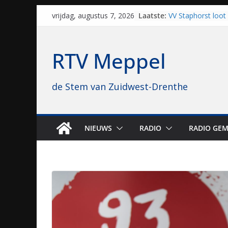
Skip
Laatste:
VV Staphorst loot
vrijdag, augustus 7, 2026
to
kwalificatieronde
Beker
content
Nieuw zonnepark 
RTV Meppel
bijna 1.000 zonne
genomen
Luxor neemt bios
de Stem van Zuidwest-Drenthe
Hoogeveen over: “D
topbioscoop gewe
Staphorst maakt z
brullende motoren
grasbaanraces st
NIEUWS
RADIO
RADIO GEM
Vrijwilligers late
van vissport: “Dat i
drukken”