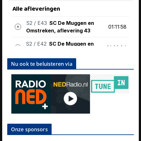
Nu ook te beluisteren via
Onze sponsors