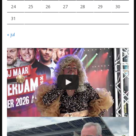
24
25
26
27
28
29
30
31
« jul