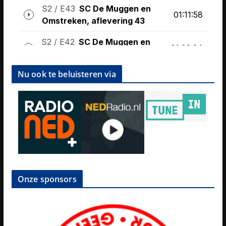
Nu ook te beluisteren via
Onze sponsors