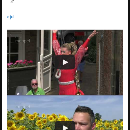
31
« jul