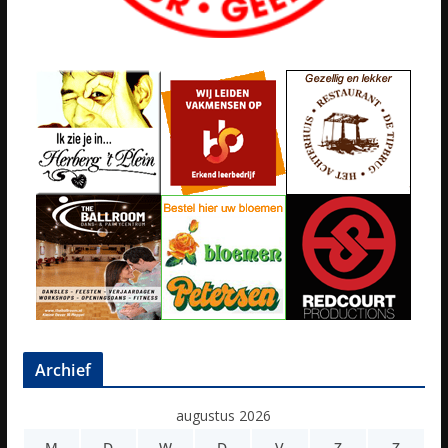
Archief
augustus 2026
M
D
W
D
V
Z
Z