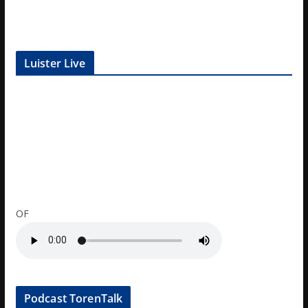
Luister Live
OF
Podcast TorenTalk