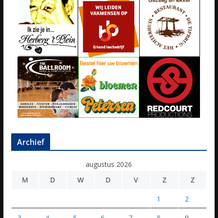
Archief
augustus 2026
M
D
W
D
V
Z
Z
1
2
3
4
5
6
7
8
9