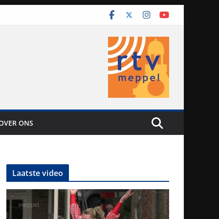
OVER ONS
Laatste video