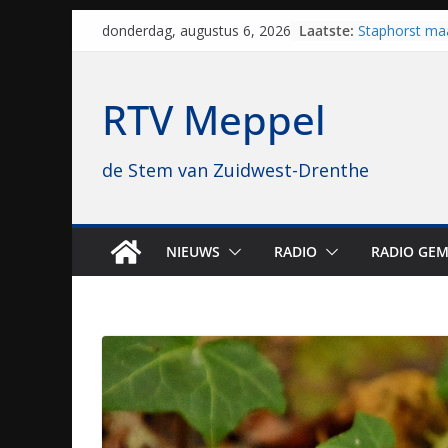
Skip
Laatste:
Staphorst maa
donderdag, augustus 6, 2026
to
brullende mot
grasbaanrace
content
Vrijwilligers 
RTV Meppel
van vissport: “
drukken”
Waterkwalitei
de Stem van Zuidwest-Drenthe
regio is goe
Al dertig jaar
naar Meppel, 
opvolgers vas
geruisloos k
NIEUWS
RADIO
RADIO GEM
Sproeiers sta
editie 4 mijl 