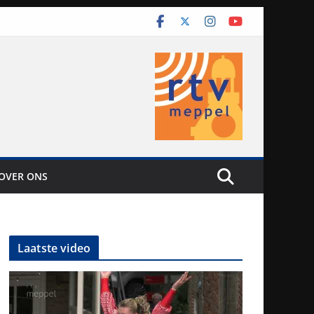
OVER ONS
Laatste video