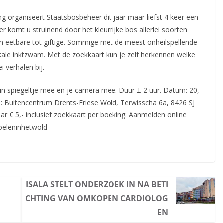
ng organiseert Staatsbosbeheer dit jaar maar liefst 4 keer een
r komt u struinend door het kleurrijke
bos allerlei soorten
an eetbare tot giftige. Sommige met de meest onheilspellende
le inktzwam. Met de zoekkaart kun je zelf herkennen welke
i verhalen bij.
ein spiegeltje mee en je camera mee. Duur ± 2 uur. Datum: 20,
ie: Buitencentrum Drents-Friese Wold, Terwisscha 6a, 8426 SJ
ar € 5,- inclusief zoekkaart per boeking. Aanmelden online
toeleninhetwold
ISALA STELT ONDERZOEK IN NA BETI
CHTING VAN OMKOPEN CARDIOLOG
EN