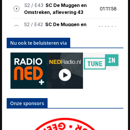
Nu ook te beluisteren via
Onze sponsors