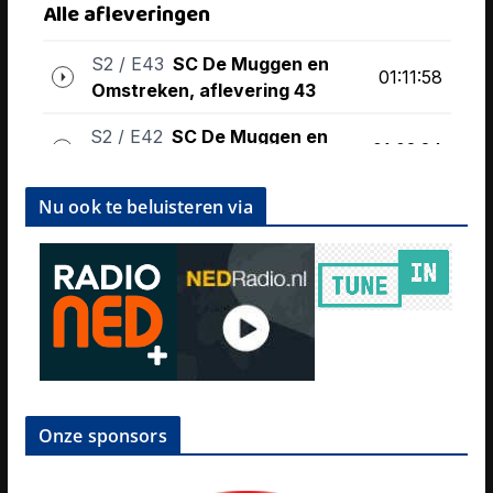
Nu ook te beluisteren via
Onze sponsors