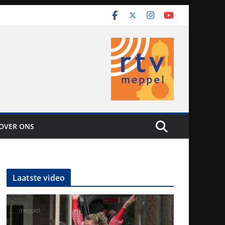
OVER ONS
Laatste video