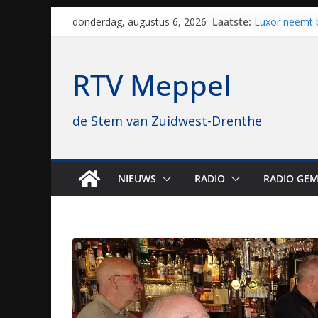
Skip
Laatste:
Luxor neemt 
donderdag, augustus 6, 2026
to
Hoogeveen over
topbioscoop 
content
Staphorst maa
RTV Meppel
brullende mot
grasbaanrace
Vrijwilligers 
de Stem van Zuidwest-Drenthe
van vissport: “
drukken”
Waterkwalitei
regio is goe
Al dertig jaar
NIEUWS
RADIO
RADIO GEM
naar Meppel, 
opvolgers vas
geruisloos k