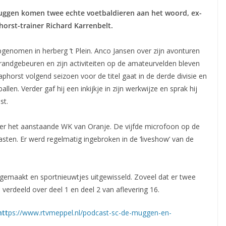
Muggen komen twee echte voetbaldieren aan het woord, ex-
horst-trainer Richard Karrenbelt.
enomen in herberg ’t Plein. Anco Jansen over zijn avonturen
 randgebeuren en zijn activiteiten op de amateurvelden bleven
aphorst volgend seizoen voor de titel gaat in de derde divisie en
llen. Verder gaf hij een inkijkje in zijn werkwijze en sprak hij
st.
over het aanstaande WK van Oranje. De vijfde microfoon op de
sten. Er werd regelmatig ingebroken in de ‘liveshow’ van de
gemaakt en sportnieuwtjes uitgewisseld. Zoveel dat er twee
 verdeeld over deel 1 en deel 2 van aflevering 16.
htt
ps://www.rtvmeppel.nl/podcast-sc-de-muggen-en-