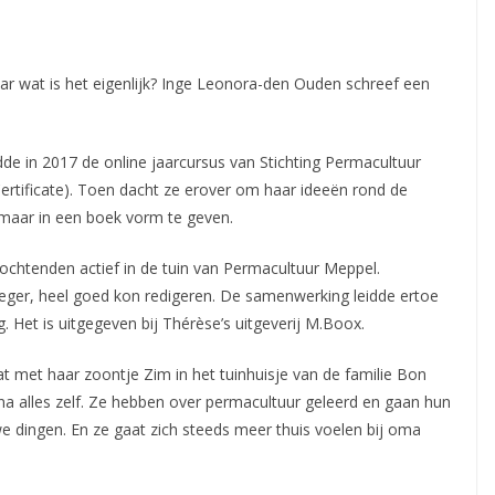
r wat is het eigenlijk? Inge Leonora-den Ouden schreef een
de in 2017 de online jaarcursus van Stichting Permacultuur
rtificate). Toen dacht ze erover om haar ideeën rond de
 maar in een boek vorm te geven.
gochtenden actief in de tuin van Permacultuur Meppel.
oeger, heel goed kon redigeren. De samenwerking leidde ertoe
. Het is uitgegeven bij Thérèse’s uitgeverij M.Boox.
met haar zoontje Zim in het tuinhuisje van de familie Bon
na alles zelf. Ze hebben over permacultuur geleerd en gaan hun
we dingen. En ze gaat zich steeds meer thuis voelen bij oma