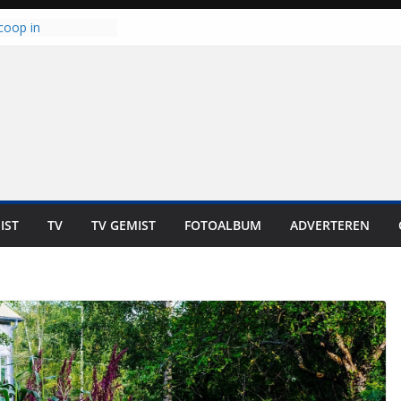
coop in
it is altijd een
est”
ich op voor
: internationale
aan voor de deur
n bewoners genieten
s niet in geld uit te
 zwemlocaties in de
danks warme dagen
lt ‘Japie’ Mokum
IST
TV
TV GEMIST
FOTOALBUM
ADVERTEREN
toomt hij z’n
aar: “Ze moeten het
n overnemen”