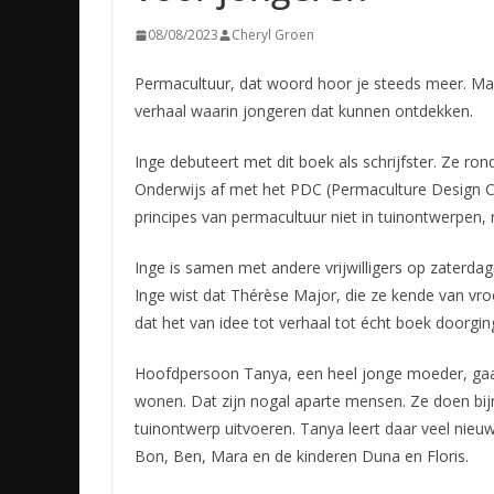
08/08/2023
Cheryl Groen
Permacultuur, dat woord hoor je steeds meer. Maa
verhaal waarin jongeren dat kunnen ontdekken.
Inge debuteert met dit boek als schrijfster.
Ze rond
Onderwijs af met het PDC (Permaculture Design Ce
principes van permacultuur niet in tuinontwerpen,
Inge is samen met andere vrijwilligers op zaterda
Inge wist dat Thérèse Major, die ze kende van vr
dat het van idee tot verhaal tot écht boek doorging
Hoofdpersoon Tanya, een heel jonge moeder, gaat 
wonen. Dat zijn nogal aparte mensen. Ze doen bij
tuinontwerp uitvoeren. Tanya leert daar veel nieu
Bon, Ben, Mara en de kinderen Duna en Floris.