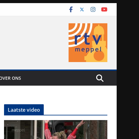
OVER ONS
Laatste video