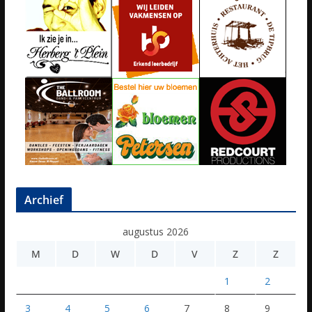
Archief
augustus 2026
M
D
W
D
V
Z
Z
1
2
3
4
5
6
7
8
9