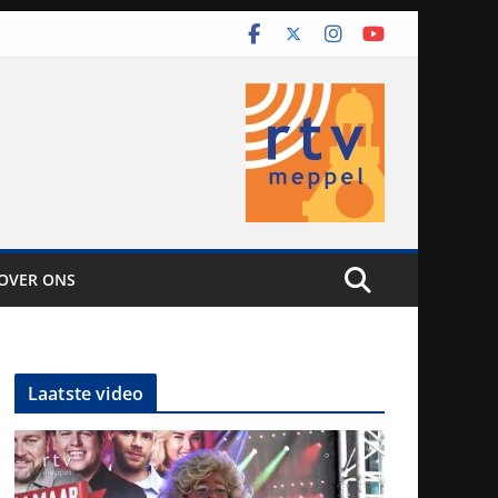
OVER ONS
Laatste video