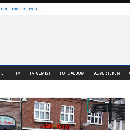
u nooit meer kunnen
gloort er toch weer
aal is nog niet klaar”
ot UNA in eerste
de Eurojackpot KNVB
k Isala Meppel met
nepanelen in gebruik
oscoop in
“Dit is altijd een
weest”
IST
TV
TV GEMIST
FOTOALBUM
ADVERTEREN
 zich op voor
en: internationale
staan voor de deur