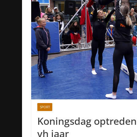
SPORT
Koningsdag optreden
vh jaar