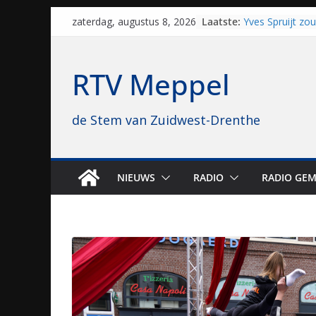
Skip
Laatste:
Yves Spruijt zo
zaterdag, augustus 8, 2026
to
voetballen, nu 
hoop: “Mijn verh
content
VV Staphorst lo
RTV Meppel
kwalificatieron
Beker
Nieuw zonnepar
de Stem van Zuidwest-Drenthe
bijna 1.000 zon
genomen
Luxor neemt bi
Hoogeveen over: 
topbioscoop ge
NIEUWS
RADIO
RADIO GEM
Staphorst maakt
brullende motor
grasbaanraces 