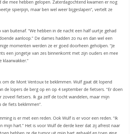
d die mee hebben gelopen. Zaterdagochtend kwamen er nog
etje spierpijn, maar ben wel weer bijgeslapen”, vertelt ze
 van buitenaf. “We hebben in de nacht een half uurtje gehad
oldoende aanloop.” De dames hadden zo nu en dan wel een
mige momenten werden ze er goed doorheen geholpen. “Je
achts een jongetje van zes binnenkomt met zijn ouders en mee
e klaarwakker.”
jk om de Mont Ventoux te beklimmen. Wulf gaat dit lopend
n de lopers de berg op en op 4 september de fietsers. “Er doen
zoveel fietsers. Ik ga zelf de tocht wandelen, maar mijn
 de fiets beklimmen”.
ing is er met een reden. Ook Wulf is er voor een reden. “Ik
mijn hart.” Het is voor Wulf de derde keer dat zij afreist naar
oen hebben ze die tumor uit mijn hart gehaald en toen ging