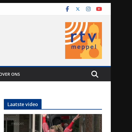
OVER ONS
Laatste video