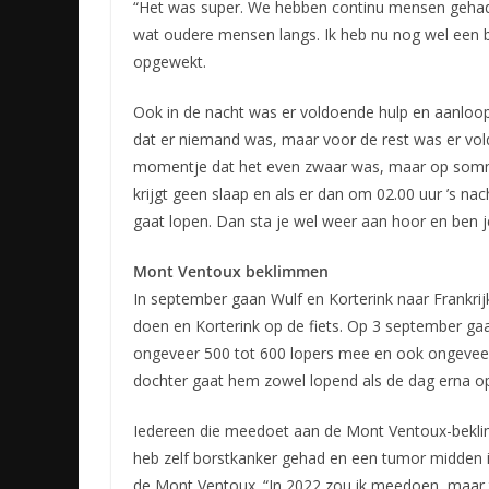
“Het was super. We hebben continu mensen geha
wat oudere mensen langs. Ik heb nu nog wel een be
opgewekt.
Ook in de nacht was er voldoende hulp en aanloop
dat er niemand was, maar voor de rest was er v
momentje dat het even zwaar was, maar op som
krijgt geen slaap en als er dan om 02.00 uur ’s n
gaat lopen. Dan sta je wel weer aan hoor en ben j
Mont Ventoux beklimmen
In september gaan Wulf en Korterink naar Frankri
doen en Korterink op de fiets. Op 3 september gaa
ongeveer 500 tot 600 lopers mee en ook ongeveer 
dochter gaat hem zowel lopend als de dag erna op
Iedereen die meedoet aan de Mont Ventoux-beklimm
heb zelf borstkanker gehad en een tumor midden in 
de Mont Ventoux. “In 2022 zou ik meedoen, maar t