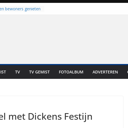
laten bewoners genieten
Dat is niet in geld uit te
 bij zwemlocaties in de
 ondanks warme dagen
 haalt ‘Japie’ Mokum
u stoomt hij z’n
 klaar: “Ze moeten het
unnen overnemen”
an klaar voor warme
van Staphorst
oogeveen en Balkbrug
IST
TV
TV GEMIST
FOTOALBUM
ADVERTEREN
us gesloten
 met Dickens Festijn