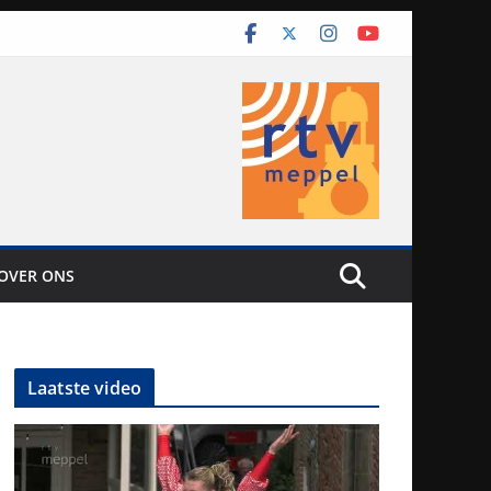
OVER ONS
Laatste video