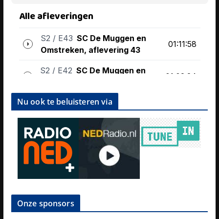
Nu ook te beluisteren via
Onze sponsors