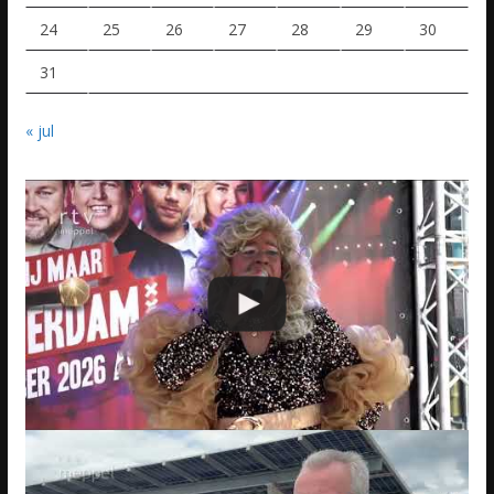
24
25
26
27
28
29
30
31
« jul