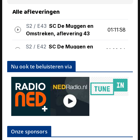
Nu ook te beluisteren via
Onze sponsors