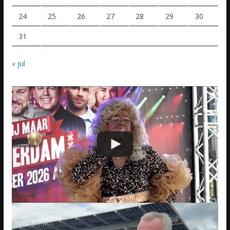
24
25
26
27
28
29
30
31
« jul