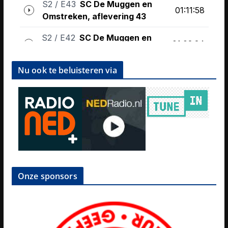
Nu ook te beluisteren via
Onze sponsors