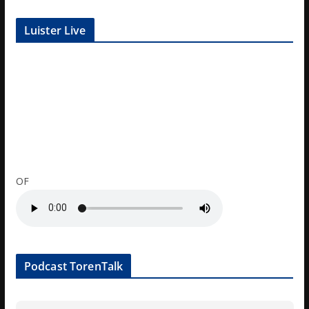
Luister Live
OF
Podcast TorenTalk