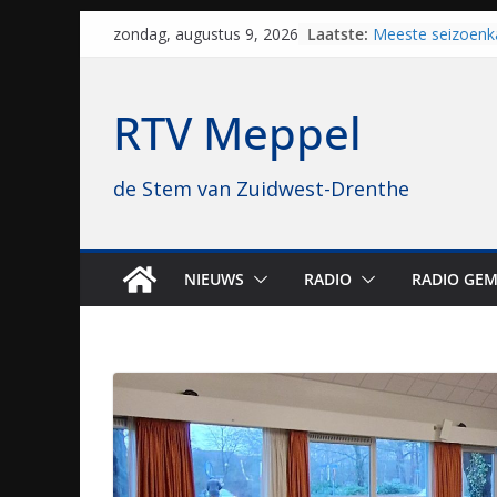
Skip
Laatste:
Meeste seizoenk
zondag, augustus 9, 2026
to
Meppel en Staph
Zwolle
content
Yves Spruijt zou
RTV Meppel
voetballen, nu gl
hoop: “Mijn verhaa
VV Staphorst loo
de Stem van Zuidwest-Drenthe
kwalificatierond
Beker
Nieuw zonnepark
bijna 1.000 zonn
genomen
NIEUWS
RADIO
RADIO GEM
Luxor neemt bio
Hoogeveen over: “
topbioscoop gew