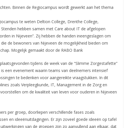
rachten. Binnen de Regiocampus wordt gewerkt aan het thema
giocampus te weten Deltion College, Drenthe College,
Stenden hebben samen met Care about IT de afgelopen
rden in Nijeveen”. Zij hebben de handen ineengeslagen om
 die de bewoners van Nijeveen de mogelijkheid bieden om
schap. Mogelijk gemaakt door de RABO Bank
 plaatsgevonden tijdens de week van de “Slimme Zorgestafette”
on is een evenement waarin teams van deelnemers intensief
singen te bedenken voor aangereikte vraagstukken. In dit
iplines zoals Verpleegkunde, IT, Management in de Zorg en
voorstellen om de kwaliteit van leven voor ouderen in Nijeveen
s per groep, doorliepen verschillende fases zoals
en en ideeënuitdagingen. Er zijn zoveel goede ideeën op tafel
uitwerkingen van de groepen zijn zo aanvullend aan elkaar, dat