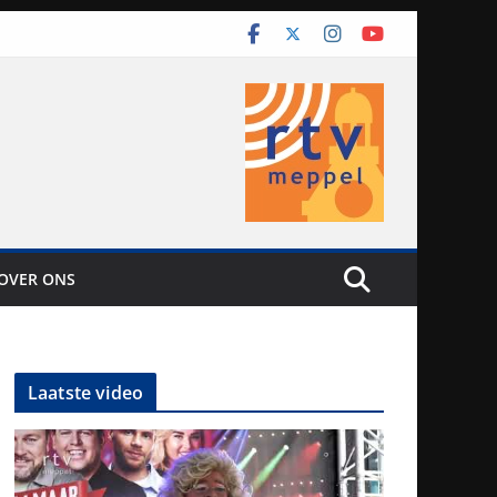
OVER ONS
Laatste video