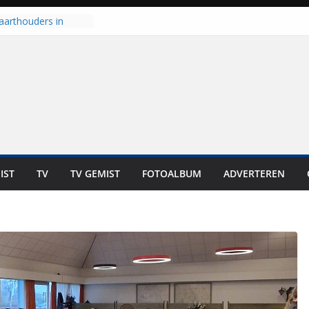
aarthouders in
orst gaan naar PEC
 nooit meer kunnen
oort er toch weer
l is nog niet klaar”
t UNA in eerste
e Eurojackpot KNVB
 Isala Meppel met
epanelen in gebruik
IST
TV
TV GEMIST
FOTOALBUM
ADVERTEREN
scoop in
Dit is altijd een
eest”