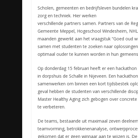
Scholen, gemeenten en bedrijfsleven bundelen k
zorg en techniek. Hier werken
verschillende partners samen. Partners van de Re
Gemeente Meppel, Hogeschool Windesheim, NHL 
maanden gewerkt aan het vraagstuk “Goed oud wo
samen met studenten te zoeken naar oplossingen
optimaal ouder te kunnen worden in hun gemeen
Op donderdag 15 februari heeft er een hackathon
in dorpshuis de Schalle in Nijeveen. Een hackath
samenwerken om binnen een kort tijdsbestek oplos
geval hebben de studenten van verschillende disc
Master Healthy Aging zich gebogen over concrete 
te verbeteren.
De teams, bestaande uit maximaal zeven deelnemer
teamvorming, betrokkenenanalyse, ontwerpprocess
gekomen dat er geen winnaar aan te wijzen is. De 