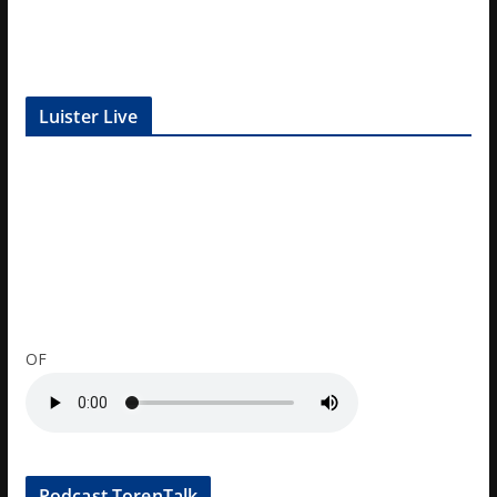
Luister Live
OF
Podcast TorenTalk