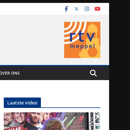
OVER ONS
Laatste video