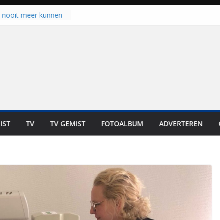
u nooit meer kunnen
gloort er toch weer
aal is nog niet klaar”
ot UNA in eerste
de Eurojackpot KNVB
k Isala Meppel met
nepanelen in gebruik
oscoop in
“Dit is altijd een
weest”
IST
TV
TV GEMIST
FOTOALBUM
ADVERTEREN
 zich op voor
en: internationale
staan voor de deur