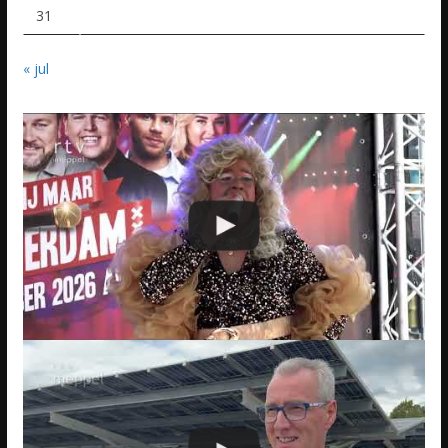
31
« jul