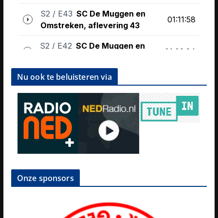
Nu ook te beluisteren via
Onze sponsors