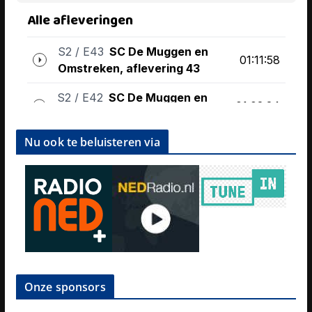
Nu ook te beluisteren via
Onze sponsors