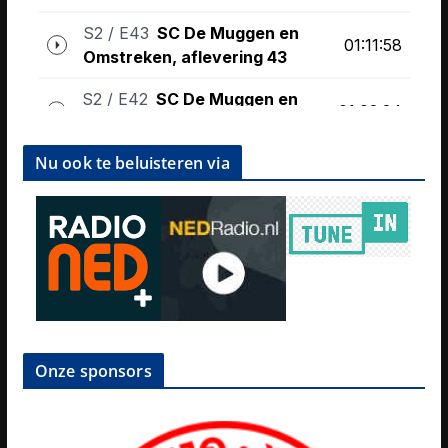
Nu ook te beluisteren via
Onze sponsors