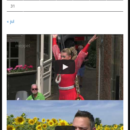
31
« jul