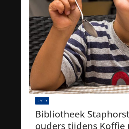
REGIO
Bibliotheek Staphors
ouders tijdens Koffie