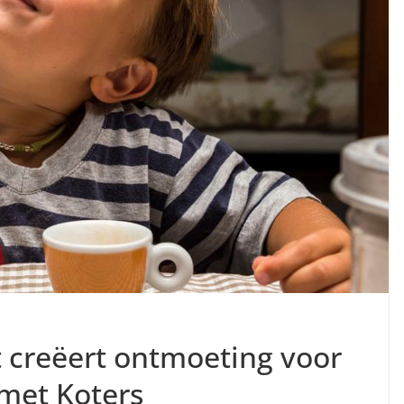
t creëert ontmoeting voor
 met Koters