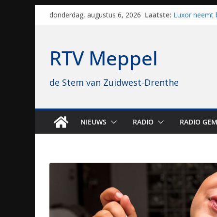
Al dertig jaar
Skip
Laatste:
naar Meppel, 
donderdag, augustus 6, 2026
to
opvolgers vas
geruisloos k
content
Luxor neemt 
RTV Meppel
Hoogeveen over
topbioscoop 
Staphorst maa
de Stem van Zuidwest-Drenthe
brullende mot
grasbaanrace
Vrijwilligers 
van vissport: “
drukken”
NIEUWS
RADIO
RADIO GEM
Waterkwalitei
regio is goe