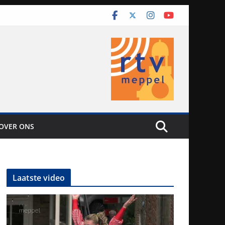
OVER ONS
Laatste video