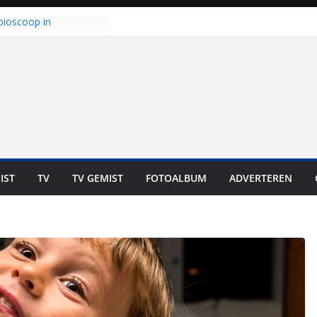
 haalt ‘Japie’ Mokum
nu stoomt hij z’n
t klaar: “Ze moeten het
unnen overnemen”
bioscoop in
: “Dit is altijd een
geweest”
kt zich op voor
oren: internationale
s staan voor de deur
laten bewoners genieten
Dat is niet in geld uit te
IST
TV
TV GEMIST
FOTOALBUM
ADVERTEREN
t bij zwemlocaties in de
d ondanks warme dagen