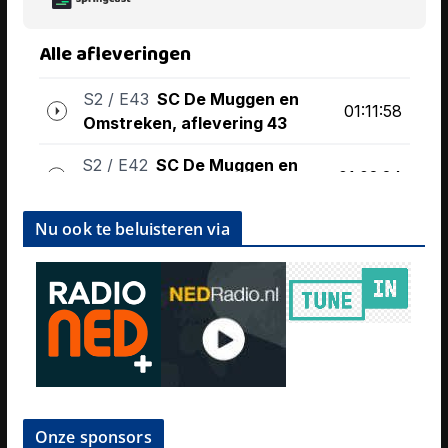
Nu ook te beluisteren via
Onze sponsors