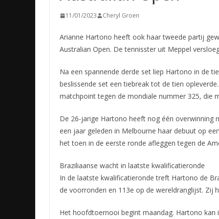
11/01/2023
Cheryl Groen
Arianne Hartono heeft ook haar tweede partij gew
Australian Open. De tennisster uit Meppel versloeg 
Na een spannende derde set liep Hartono in de tie
beslissende set een tiebreak tot de tien opleverde
matchpoint tegen de mondiale nummer 325, die m
De 26-jarige Hartono heeft nog één overwinning 
een jaar geleden in Melbourne haar debuut op een
het toen in de eerste ronde afleggen tegen de A
Braziliaanse wacht in laatste kwalificatieronde
In de laatste kwalificatieronde treft Hartono de Br
de voorronden en 113e op de wereldranglijst. Zij 
Het hoofdtoernooi begint maandag. Hartono kan i