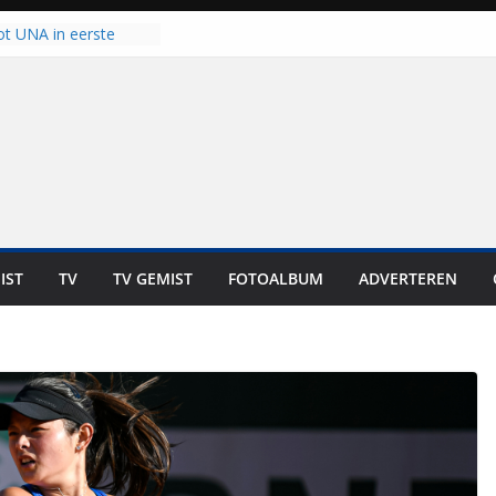
ot UNA in eerste
de Eurojackpot KNVB
k Isala Meppel met
nepanelen in gebruik
oscoop in
“Dit is altijd een
weest”
 zich op voor
en: internationale
staan voor de deur
IST
TV
TV GEMIST
FOTOALBUM
ADVERTEREN
ten bewoners genieten
t is niet in geld uit te