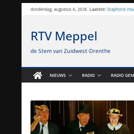
Skip
Laatste:
Staphorst maa
donderdag, augustus 6, 2026
to
brullende mot
grasbaanrace
content
Vrijwilligers 
RTV Meppel
van vissport: “
drukken”
Waterkwalitei
de Stem van Zuidwest-Drenthe
regio is goe
Al dertig jaar
naar Meppel, 
opvolgers vas
geruisloos k
NIEUWS
RADIO
RADIO GEM
Sproeiers sta
editie 4 mijl 