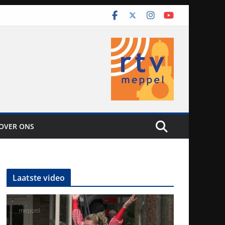
OVER ONS
Laatste video