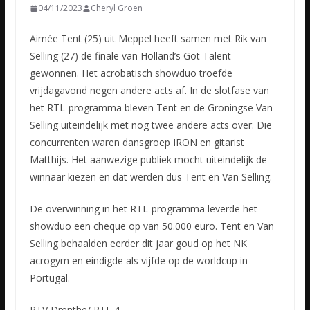
04/11/2023
Cheryl Groen
Aimée Tent (25) uit Meppel heeft samen met Rik van
Selling (27) de finale van Holland’s Got Talent
gewonnen. Het acrobatisch showduo troefde
vrijdagavond negen andere acts af. In de slotfase van
het RTL-programma
bleven Tent en de Groningse Van
Selling uiteindelijk met nog twee andere acts over. Die
concurrenten waren dansgroep IRON en gitarist
Matthijs. Het aanwezige publiek mocht uiteindelijk de
winnaar kiezen en dat werden dus Tent en Van Selling.
De overwinning in het RTL-programma leverde het
showduo een cheque op van 50.000 euro. Tent en Van
Selling behaalden eerder dit jaar goud op het NK
acrogym en eindigde als vijfde op de worldcup in
Portugal.
RTV Drenthe/ RTL 4