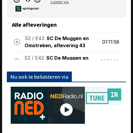
Nu ook te beluisteren via