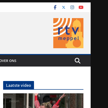
OVER ONS
Laatste video