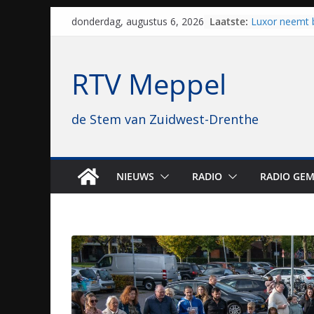
Al dertig jaar
Skip
Laatste:
donderdag, augustus 6, 2026
naar Meppel, 
to
opvolgers vas
content
geruisloos k
Luxor neemt 
RTV Meppel
Hoogeveen over
topbioscoop 
Staphorst maa
de Stem van Zuidwest-Drenthe
brullende mot
grasbaanrace
Vrijwilligers 
van vissport: “
NIEUWS
RADIO
RADIO GEM
drukken”
Waterkwalitei
regio is goe