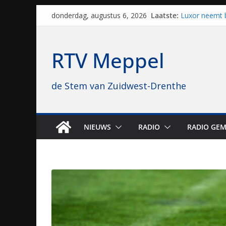
Skip
Laatste:
Luxor neemt 
donderdag, augustus 6, 2026
to
Hoogeveen over
topbioscoop 
content
Staphorst maa
RTV Meppel
brullende mot
grasbaanrace
Vrijwilligers 
de Stem van Zuidwest-Drenthe
van vissport: “
drukken”
Waterkwalitei
regio is goe
Al dertig jaar
NIEUWS
RADIO
RADIO GEM
naar Meppel, 
opvolgers vas
geruisloos k