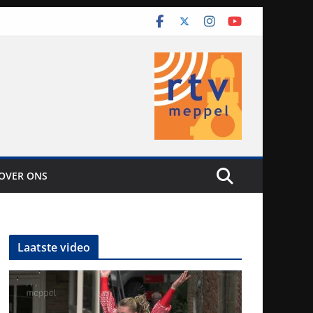
OVER ONS
Laatste video