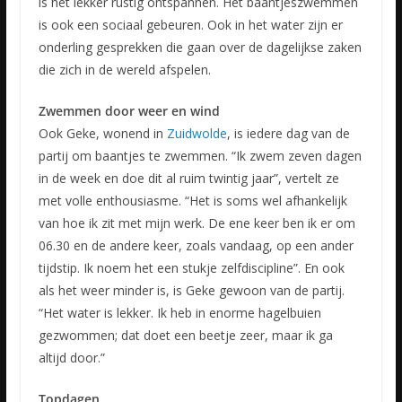
is het lekker rustig ontspannen. Het baantjeszwemmen
is ook een sociaal gebeuren. Ook in het water zijn er
onderling gesprekken die gaan over de dagelijkse zaken
die zich in de wereld afspelen.
Zwemmen door weer en wind
Ook Geke, wonend in
Zuidwolde
, is iedere dag van de
partij om baantjes te zwemmen. “Ik zwem zeven dagen
in de week en doe dit al ruim twintig jaar”, vertelt ze
met volle enthousiasme. “Het is soms wel afhankelijk
van hoe ik zit met mijn werk. De ene keer ben ik er om
06.30 en de andere keer, zoals vandaag, op een ander
tijdstip. Ik noem het een stukje zelfdiscipline”. En ook
als het weer minder is, is Geke gewoon van de partij.
“Het water is lekker. Ik heb in enorme hagelbuien
gezwommen; dat doet een beetje zeer, maar ik ga
altijd door.”
Topdagen