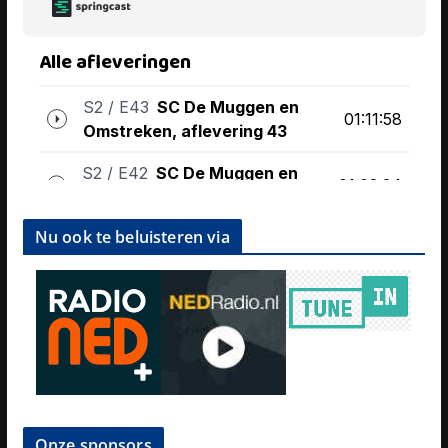
Nu ook te beluisteren via
Onze sponsors