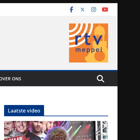
OVER ONS
Laatste video