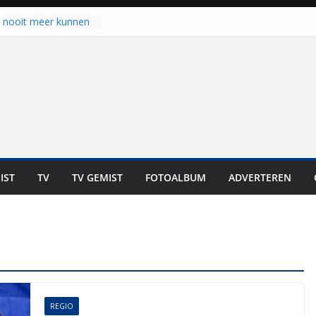
u nooit meer kunnen
gloort er toch weer
aal is nog niet klaar”
ot UNA in eerste
de Eurojackpot KNVB
k Isala Meppel met
nepanelen in gebruik
oscoop in
“Dit is altijd een
weest”
IST
TV
TV GEMIST
FOTOALBUM
ADVERTEREN
 zich op voor
en: internationale
staan voor de deur
REGIO