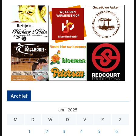
Archief
april 2025
M
D
W
D
V
Z
Z
1
2
3
4
5
6