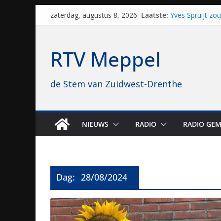
Skip
Laatste:
Yves Spruijt zo
zaterdag, augustus 8, 2026
to
voetballen, nu 
hoop: “Mijn verh
content
VV Staphorst lo
RTV Meppel
kwalificatieron
Beker
Nieuw zonnepar
de Stem van Zuidwest-Drenthe
bijna 1.000 zon
genomen
Luxor neemt bi
Hoogeveen over: 
topbioscoop ge
NIEUWS
RADIO
RADIO GEM
Staphorst maakt
brullende motor
grasbaanraces 
Dag:
28/08/2024