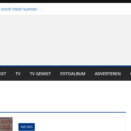
u nooit meer kunnen
gloort er toch weer
aal is nog niet klaar”
ot UNA in eerste
de Eurojackpot KNVB
k Isala Meppel met
nepanelen in gebruik
oscoop in
“Dit is altijd een
weest”
IST
TV
TV GEMIST
FOTOALBUM
ADVERTEREN
 zich op voor
en: internationale
staan voor de deur
NIEUWS