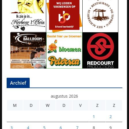
Archief
augustus 2026
M
D
W
D
V
Z
Z
1
2
3
4
5
6
7
8
9