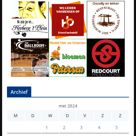
Archief
mei 2024
M
D
W
D
V
Z
Z
1
2
3
4
5