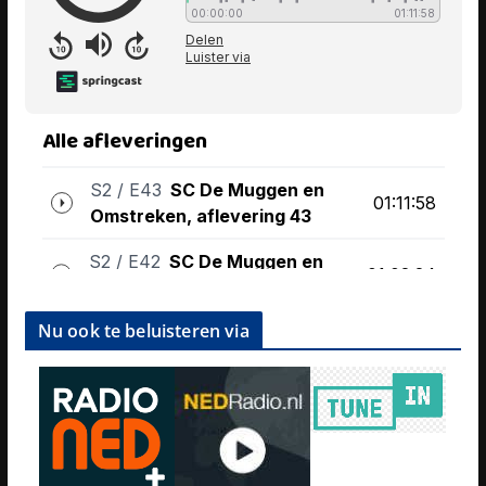
Nu ook te beluisteren via