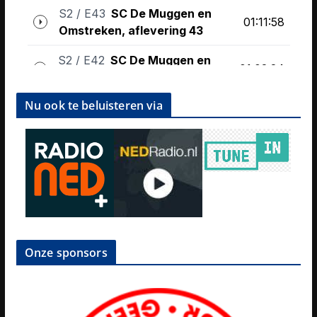
Nu ook te beluisteren via
Onze sponsors