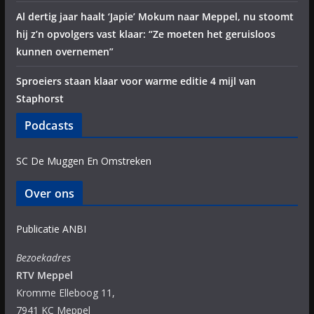
Al dertig jaar haalt ‘Japie’ Mokum naar Meppel, nu stoomt
hij z’n opvolgers vast klaar: “Ze moeten het geruisloos
kunnen overnemen”
Sproeiers staan klaar voor warme editie 4 mijl van
Staphorst
Podcasts
SC De Muggen En Omstreken
Over ons
Publicatie ANBI
Bezoekadres
RTV Meppel
Kromme Elleboog 11,
7941 KC Meppel