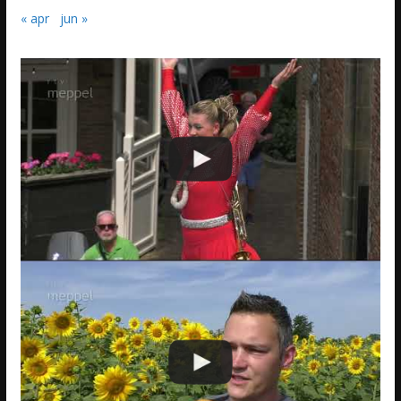
« apr
jun »