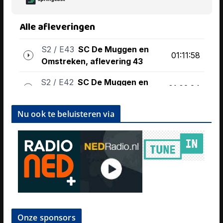
Nu ook te beluisteren via
Onze sponsors