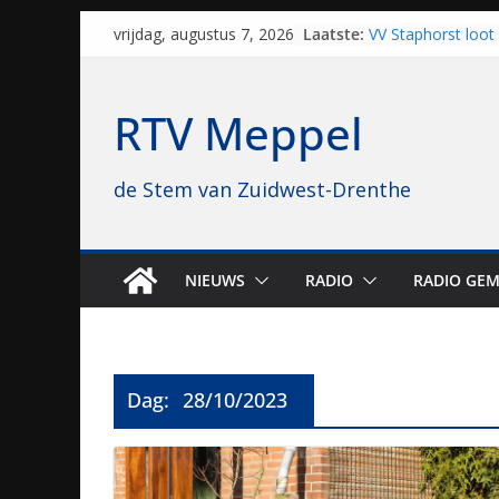
Skip
Laatste:
VV Staphorst loot
vrijdag, augustus 7, 2026
to
kwalificatieronde
Beker
content
Nieuw zonnepark 
RTV Meppel
bijna 1.000 zonne
genomen
Luxor neemt bios
de Stem van Zuidwest-Drenthe
Hoogeveen over: “D
topbioscoop gewe
Staphorst maakt z
brullende motoren
grasbaanraces st
NIEUWS
RADIO
RADIO GEM
Vrijwilligers late
van vissport: “Dat i
drukken”
Dag:
28/10/2023