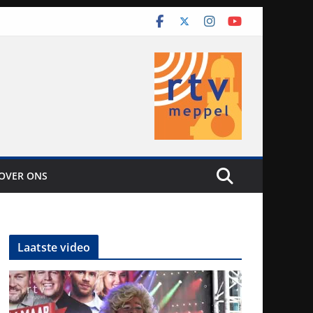
OVER ONS
Laatste video