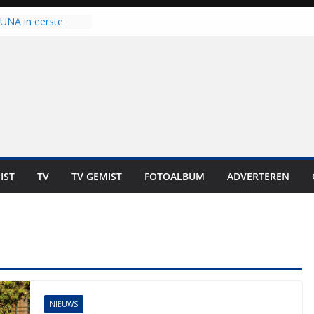
 UNA in eerste
 Eurojackpot KNVB
Isala Meppel met
panelen in gebruik
coop in
it is altijd een
est”
ich op voor
: internationale
aan voor de deur
IST
TV
TV GEMIST
FOTOALBUM
ADVERTEREN
n bewoners genieten
s niet in geld uit te
NIEUWS