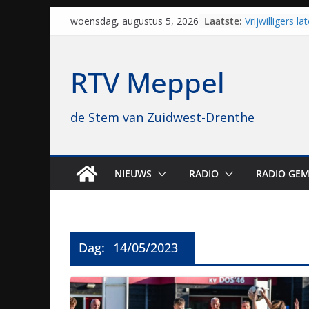
Skip
Laatste:
Vrijwilligers 
woensdag, augustus 5, 2026
to
van vissport: “
drukken”
content
Waterkwaliteit
RTV Meppel
regio is goed
Al dertig jaar
naar Meppel, n
de Stem van Zuidwest-Drenthe
opvolgers vast
geruisloos k
Sproeiers sta
editie 4 mijl 
N48 tussen H
NIEUWS
RADIO
RADIO GEM
tot 29 august
Dag:
14/05/2023