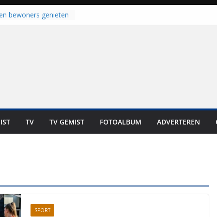
laten bewoners genieten
Dat is niet in geld uit te
 bij zwemlocaties in de
 ondanks warme dagen
 haalt ‘Japie’ Mokum
u stoomt hij z’n
 klaar: “Ze moeten het
unnen overnemen”
an klaar voor warme
van Staphorst
oogeveen en Balkbrug
IST
TV
TV GEMIST
FOTOALBUM
ADVERTEREN
us gesloten
SPORT