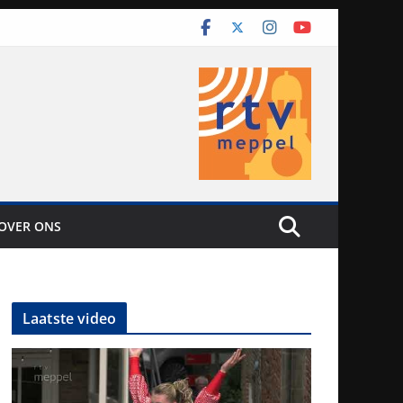
OVER ONS
Laatste video