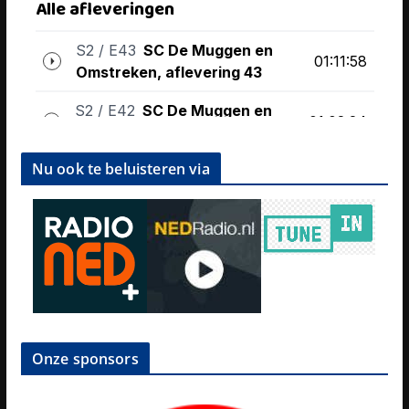
Nu ook te beluisteren via
Onze sponsors