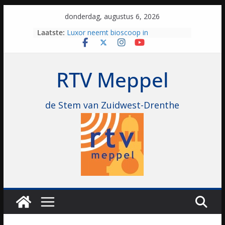
Skip
donderdag, augustus 6, 2026
to
Laatste:
Luxor neemt bioscoop in
content
Hoogeveen over: “Dit is altijd een
topbioscoop geweest”
Staphorst maakt zich op voor
RTV Meppel
brullende motoren: internationale
grasbaanraces staan voor de deur
Vrijwilligers laten bewoners genieten
van vissport: “Dat is niet in geld uit te
de Stem van Zuidwest-Drenthe
drukken”
Waterkwaliteit bij zwemlocaties in de
regio is goed ondanks warme dagen
Al dertig jaar haalt ‘Japie’ Mokum
naar Meppel, nu stoomt hij z’n
opvolgers vast klaar: “Ze moeten het
geruisloos kunnen overnemen”