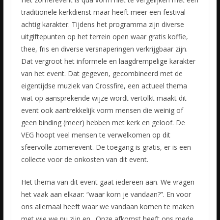
traditionele kerkdienst maar heeft meer een festival-
achtig karakter. Tijdens het programma zijn diverse
uitgiftepunten op het terrein open waar gratis koffie,
thee, fris en diverse versnaperingen verkrijgbaar zijn.
Dat vergroot het informele en laagdrempelige karakter
van het event. Dat gegeven, gecombineerd met de
eigentijdse muziek van Crossfire, een actueel thema
wat op aansprekende wijze wordt vertolkt maakt dit
event ook aantrekkelijk vorm mensen die weinig of
geen binding (meer) hebben met kerk en geloof. De
VEG hoopt veel mensen te verwelkomen op dit
sfeervolle zomerevent. De toegang is gratis, er is een
collecte voor de onkosten van dit event.
Het thema van dit event gaat iedereen aan. We vragen
het vaak aan elkaar: “waar kom je vandaan?”. En voor
ons allemaal heeft waar we vandaan komen te maken
met wie we nu zijn en . Onze afkomst heeft ons mede