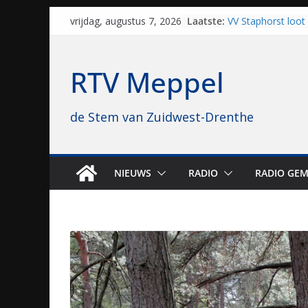
Skip
Laatste:
VV Staphorst loot
vrijdag, augustus 7, 2026
to
kwalificatieronde
Beker
content
Nieuw zonnepark 
RTV Meppel
bijna 1.000 zonne
genomen
Luxor neemt bios
de Stem van Zuidwest-Drenthe
Hoogeveen over: “D
topbioscoop gewe
Staphorst maakt z
brullende motoren
grasbaanraces st
NIEUWS
RADIO
RADIO GEM
Vrijwilligers late
van vissport: “Dat i
drukken”