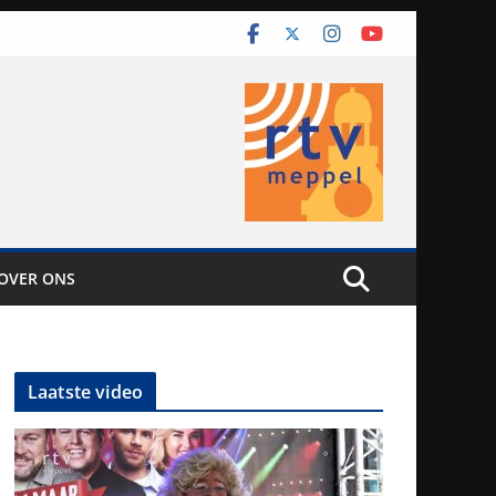
OVER ONS
Laatste video