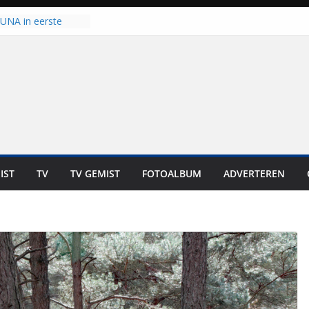
 UNA in eerste
 Eurojackpot KNVB
Isala Meppel met
panelen in gebruik
coop in
it is altijd een
est”
ich op voor
: internationale
aan voor de deur
IST
TV
TV GEMIST
FOTOALBUM
ADVERTEREN
n bewoners genieten
s niet in geld uit te