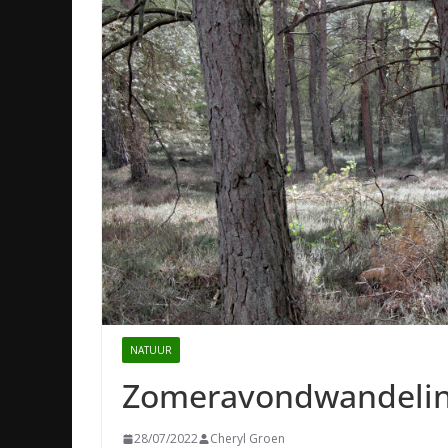
NATUUR
Zomeravondwandelin
28/07/2022
Cheryl Groen